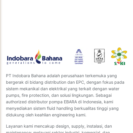
Butuh solusi teknik yang tepat untuk proyek Anda?
Tim ahli kami siap memberikan wawasan dan
rekomendasi terbaik. Kirimkan pertanyaan Anda
kepada kami, dan kami akan segera menghubungi
Anda.
Kirim Pertanyaan
PT Indobara Bahana adalah perusahaan terkemuka yang
bergerak di bidang distribution dan EPC, dengan fokus pada
sistem mekanikal dan elektrikal yang terkait dengan water
pumps, fire protection, dan solusi lingkungan. Sebagai
authorized distributor pompa EBARA di Indonesia, kami
menyediakan sistem fluid handling berkualitas tinggi yang
didukung oleh keahlian engineering kami.
Layanan kami mencakup design, supply, instalasi, dan
maintenance; melayani sektor industri, komersial, dan