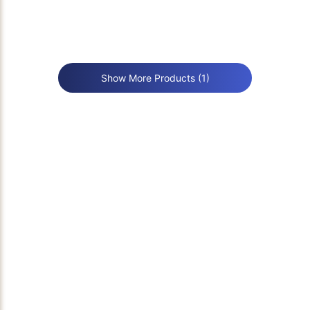
Fuji Tecom Non Metallic Pipe
Fuji Tecom Portaflow C /
Locator NPL-100
FLQ-2
Show More Products (1)
Water Leak Detector
Water Leak Detector
Diskusikan Solusi Teknis Anda