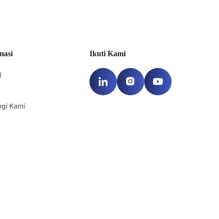
ubungi Anda.
masi
Ikuti Kami
l
gi Kami