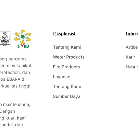
rimkan pertanyaan Anda kepada kami, dan kami akan segera mengh
Kirim Pertanyaan
Eksplorasi
Infor
Tentang Kami
Artike
Water Products
Karir
ang bergerak
istem mekanikal
Fire Products
Hubun
protection, dan
Layanan
ompa EBARA di
kualitas tinggi
Tentang Kami
Sumber Daya
an maintenance;
. Dengan
ng kuat, kami
 andal, dan