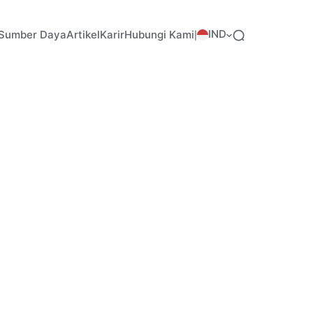
IND
Sumber Daya
Artikel
Karir
Hubungi Kami
|