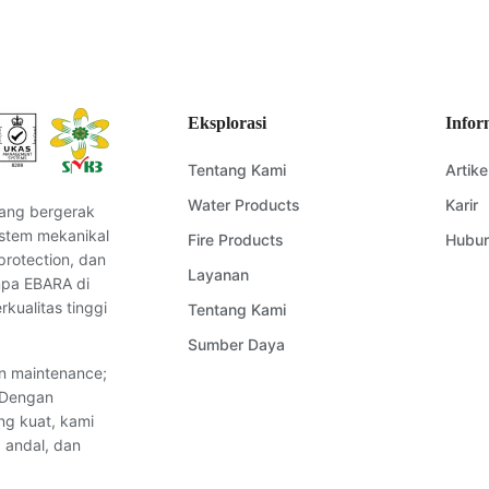
rimkan pertanyaan Anda kepada kami, dan kami akan segera mengh
Kirim Pertanyaan
Eksplorasi
Infor
Tentang Kami
Artike
Water Products
Karir
ang bergerak
istem mekanikal
Fire Products
Hubun
protection, dan
Layanan
ompa EBARA di
kualitas tinggi
Tentang Kami
Sumber Daya
an maintenance;
. Dengan
ng kuat, kami
 andal, dan