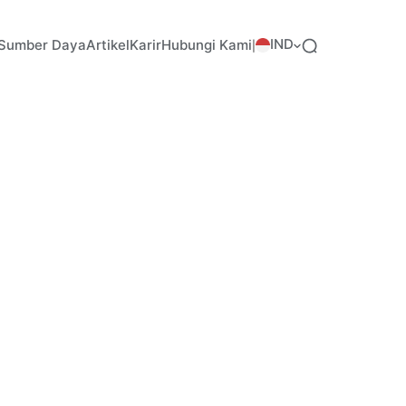
IND
Sumber Daya
Artikel
Karir
Hubungi Kami
|