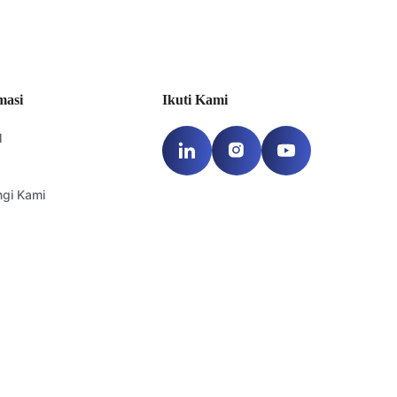
ubungi Anda.
masi
Ikuti Kami
l
gi Kami