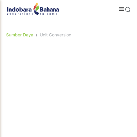
Sumber Daya
Unit Conversion
Flow
Pressure
Power
Length
Input