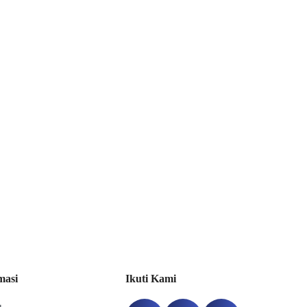
Sprinklers & Valves (Wet System)
asan dan rekomendasi
ubungi Anda.
masi
Ikuti Kami