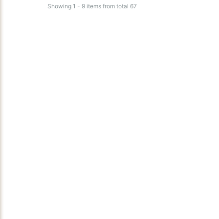
Showing 1 - 9 items from total 67
Viking VK1021 – Standard Response Pendent
Sprinkler (K5.6)
Sprinklers & Valves (Wet System)