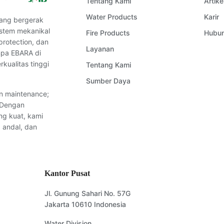
Tentang Kami
Artike
Water Products
Karir
ang bergerak
istem mekanikal
Fire Products
Hubun
protection, dan
Layanan
ompa EBARA di
kualitas tinggi
Tentang Kami
Sumber Daya
an maintenance;
. Dengan
ng kuat, kami
 andal, dan
Kantor Pusat
Jl. Gunung Sahari No. 57G
Jakarta 10610 Indonesia
Water Division