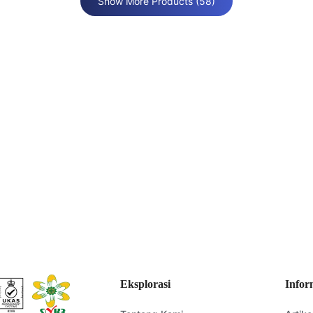
Sprinklers & Valves (Wet System)
Show More Products (58)
Diskusikan Solusi Teknis Anda
 yang tepat untuk proyek Anda? Tim ahli kami siap memberikan waw
rimkan pertanyaan Anda kepada kami, dan kami akan segera mengh
Kirim Pertanyaan
Eksplorasi
Infor