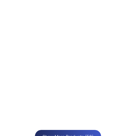
Viking Butterfly Valve BVW-4
Sprinklers & Valves (Wet System)
Viking SCF Swing Check Valve