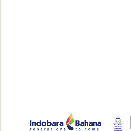
Sprinklers & Valves (Wet System)
Butuh solusi teknik
terbaik. Ki