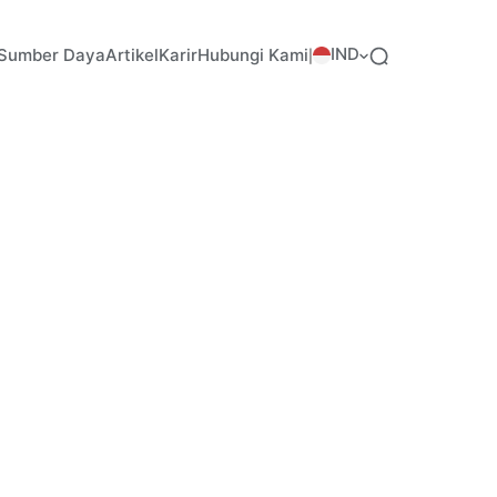
IND
Sumber Daya
Artikel
Karir
Hubungi Kami
|